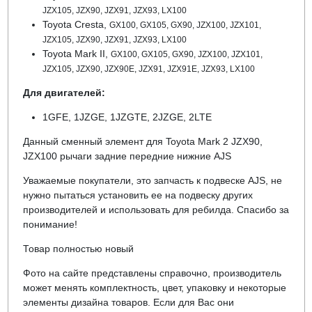
JZX105, JZX90, JZX91, JZX93, LX100
Toyota Cresta,
GX100, GX105, GX90, JZX100, JZX101,
JZX105, JZX90, JZX91, JZX93, LX100
Toyota Mark II,
GX100, GX105, GX90, JZX100, JZX101,
JZX105, JZX90, JZX90E, JZX91, JZX91E, JZX93, LX100
Для двигателей:
1GFE, 1JZGE, 1JZGTE, 2JZGE, 2LTE
Данный сменный элемент для
Toyota Mark 2 JZX90,
JZX100 рычаги задние передние нижние AJS
Уважаемые покупатели, это запчасть к подвеске AJS, не
нужно пытаться установить ее на подвеску других
производителей и использовать для ребилда. Спасибо за
понимание!
Товар полностью новый
Фото на сайте представлены справочно, производитель
может менять комплектность, цвет, упаковку и некоторые
элементы дизайна товаров. Если для Вас они