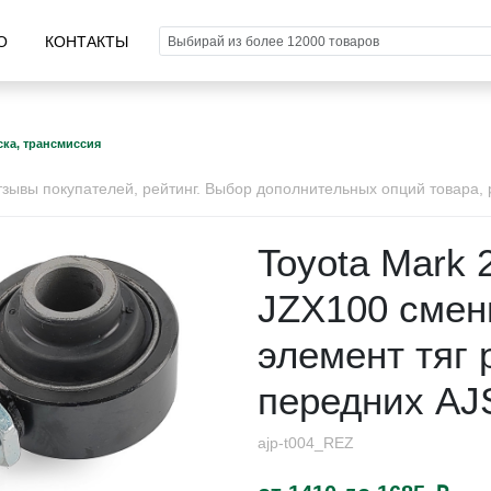
О
КОНТАКТЫ
ка, трансмиссия
ывы покупателей, рейтинг. Выбор дополнительных опций товара, р
Toyota Mark 
JZX100 смен
элемент тяг 
передних AJ
ajp-t004_REZ