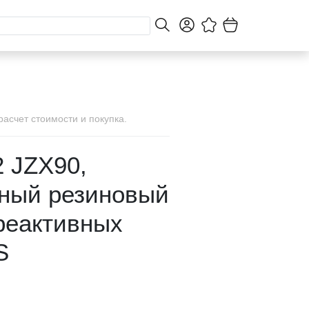
асчет стоимости и покупка.
2 JZX90,
ный резиновый
реактивных
S