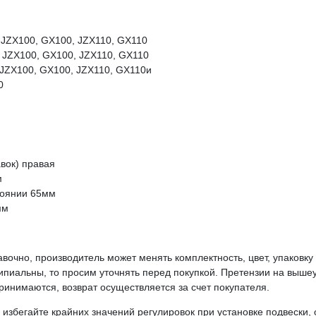
, JZX100, GX100, JZX110, GX110
, JZX100, GX100, JZX110, GX110
, JZX100, GX100, JZX110, GX110и
0
авок) правая
м
тоянии 65мм
мм
вочно, производитель может менять комплектность, цвет, упаковк
ципиальны, то просим уточнять перед покупкой. Претензии на выше
инимаются, возврат осуществляется за счет покупателя.
избегайте крайних значений регулировок при установке подвески, 