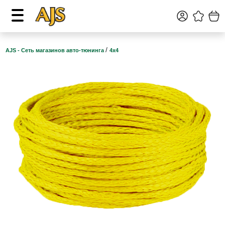
/
AJS - Сеть магазинов авто-тюнинга
4х4