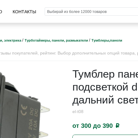
О
КОНТАКТЫ
/
/
и, электрика
Турботаймеры, панели, размыкатели
Тумблеры,панели
ывы покупателей, рейтинг. Выбор дополнительных опций товара, р
Тумблер пан
подсветкой dr
дальний све
el-t08
от 300 до 390
p