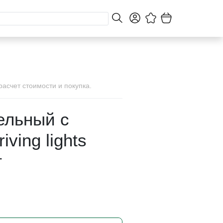
асчет стоимости и покупка.
ельный с
iving lights
т