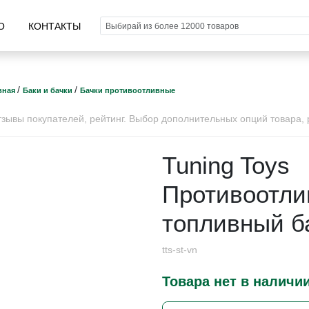
О
КОНТАКТЫ
/
/
вная
Баки и бачки
Бачки противоотливные
ывы покупателей, рейтинг. Выбор дополнительных опций товара, р
Tuning Toys
Противоотли
топливный б
tts-st-vn
Товара нет в наличи