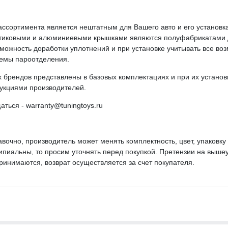
ссортимента является нештатным для Вашего авто и его установка
стиковыми и алюминиевыми крышками являются полуфабрикатами д
зможность доработки уплотнений и при установке учитывать все во
стемы пароотделения.
брендов представлены в базовых комплектациях и при их установ
укциями производителей.
ься - warranty@tuningtoys.ru
вочно, производитель может менять комплектность, цвет, упаковк
ципиальны, то просим уточнять перед покупкой. Претензии на выше
инимаются, возврат осуществляется за счет покупателя.