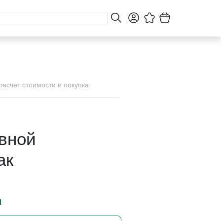
асчет стоимости и покупка.
вной
ак
и