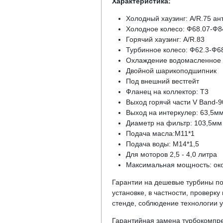
Характеристика:
Холодный хаузинг: A/R.75 ан
Холодное колесо: Ф68.07-Ф84
Горячий хаузинг: A/R.83
Турбинное колесо: Ф62.3-Ф68
Охлаждение водомасленное
Двойной шарикоподшипник
Под внешний вестгейт
Фланец на коллектор: Т3
Выход горячй части V Band-
Выход на интеркулер: 63,5м
Диаметр на фильтр: 103,5мм
Подача масла:М11*1
Подача воды: М14*1,5
Для моторов 2,5 - 4,0 литра
Максимальная мощность: окол
Гарантии на дешевые турбины пос
установке, в частности, проверк
стенде, соблюдение технологии у
Гарантийная замена турбокомпре