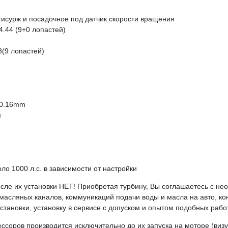
тисурж и посадочное под датчик скорости вращения
.44 (9+0 лопастей)
(9 лопастей)
90.16mm
м
о 1000 л.с. в зависимости от настройки
ле их установки НЕТ! Приобретая турбину, Вы соглашаетесь с нео
у масляных каналов, коммуникаций подачи воды и масла на авто, к
становки, установку в сервисе с допуском и опытом подобных работ
ссоров производится исключительно до их запуска на моторе (виз