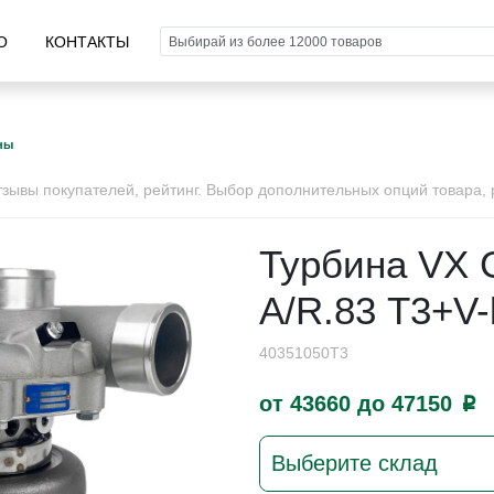
О
КОНТАКТЫ
ны
ывы покупателей, рейтинг. Выбор дополнительных опций товара, р
Турбина VX 
A/R.83 Т3+V
40351050T3
от 43660 до 47150
p
Выберите склад