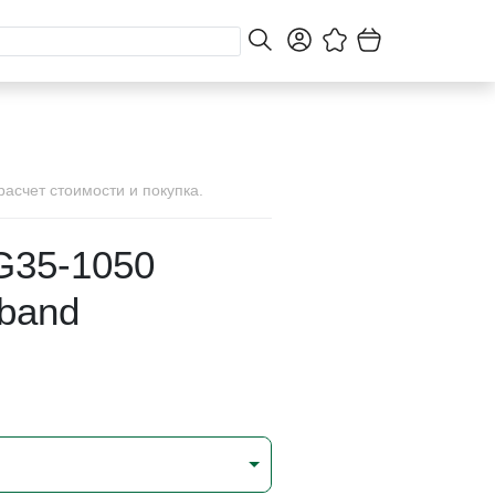
асчет стоимости и покупка.
G35-1050
-band