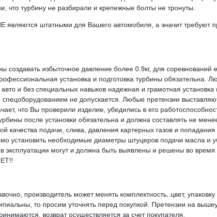
ии, что турбину не разбирали и крепежные болты не тронуты.
НЕ являются штатными для Вашего автомобиля, а значит требуют 
ны создавать избыточное давление более 0.9кг, для соревнований
Профессиональная установка и подготовка турбины обязательна. Л
авто и без специальных навыков надежная и грамотная установка 
 спецоборудованием не допускается. Любые претензии выставляют
ачает, что Вы проверили изделие, убедились в его работоспособност
турбины после установки обязательна и должна составлять не мене
й качества подачи, слива, давления картерных газов и попадания
димо установить необходимые диаметры штуцеров подачи масла и у
 эксплуатации могут и должна быть выявлены и решены во время
ЕТ!!
вочно, производитель может менять комплектность, цвет, упаковк
ципиальны, то просим уточнять перед покупкой. Претензии на выше
инимаются, возврат осуществляется за счет покупателя.