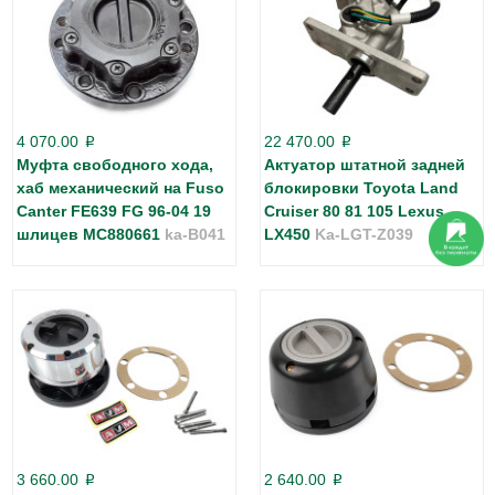
4 070.00
22 470.00
p
p
Муфта свободного хода,
Актуатор штатной задней
хаб механический на Fuso
блокировки Toyota Land
Canter FE639 FG 96-04 19
Cruiser 80 81 105 Lexus
шлицев MC880661
ka-B041
LX450
Ka-LGT-Z039
3 660.00
2 640.00
p
p