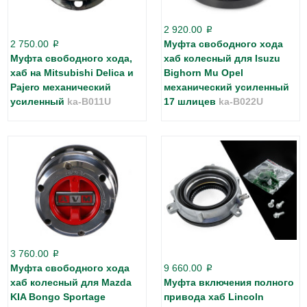
2 920.00
p
2 750.00
Муфта свободного хода
p
Муфта свободного хода,
хаб колесный для Isuzu
хаб на Mitsubishi Delica и
Bighorn Mu Opel
Pajero механический
механический усиленный
усиленный
ka-B011U
17 шлицев
ka-B022U
3 760.00
p
Муфта свободного хода
9 660.00
p
хаб колесный для Mazda
Муфта включения полного
KIA Bongo Sportage
привода хаб Lincoln