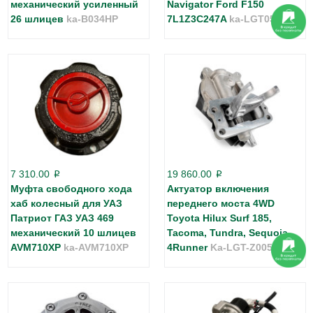
механический усиленный
Navigator Ford F150
26 шлицев
ka-B034HP
7L1Z3C247A
ka-LGT054
7 310.00
19 860.00
p
p
Муфта свободного хода
Актуатор включения
хаб колесный для УАЗ
переднего моста 4WD
Патриот ГАЗ УАЗ 469
Toyota Hilux Surf 185,
механический 10 шлицев
Tacoma, Tundra, Sequoia,
AVM710XP
ka-AVM710XP
4Runner
Ka-LGT-Z005