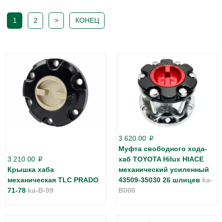
1
2
>
КОНЕЦ
3 620.00
p
Муфта свободного хода-
3 210.00
хаб TOYOTA Hilux HIACE
p
Крышка хаба
механический усиленный
механическая TLC PRADO
43509-35030 26 шлицев
ka-
71-78
ka-B-99
B006