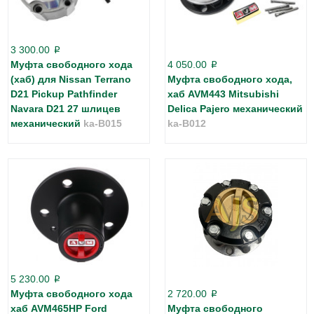
3 300.00
p
Муфта свободного хода
4 050.00
p
(хаб) для Nissan Terrano
Муфта свободного хода,
D21 Pickup Pathfinder
хаб AVM443 Mitsubishi
Navara D21 27 шлицев
Delica Pajero механический
механический
ka-B015
ka-B012
5 230.00
p
Муфта свободного хода
2 720.00
p
хаб AVM465HP Ford
Муфта свободного