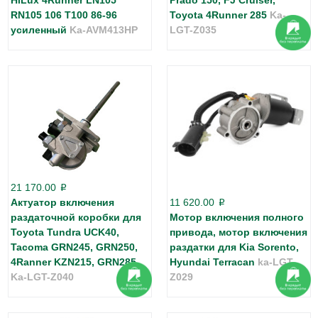
RN105 106 T100 86-96
Toyota 4Runner 285
Ka-
усиленный
Ka-AVM413HP
LGT-Z035
21 170.00
p
Актуатор включения
11 620.00
p
раздаточной коробки для
Мотор включения полного
Toyota Tundra UCK40,
привода, мотор включения
Tacoma GRN245, GRN250,
раздатки для Kia Sorento,
4Ranner KZN215, GRN285
Hyundai Terracan
ka-LGT-
Ka-LGT-Z040
Z029