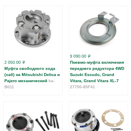
9 090.00
p
2 050.00
Пневмо-муфта включения
p
Муфта свободного хода
переднего редуктора 4WD
(хаб) на Mitsubishi Delica и
Suzuki Escudo, Grand
Pajero механический
ka-
Vitara, Grand Vitara XL-7
B011
27750-85F41