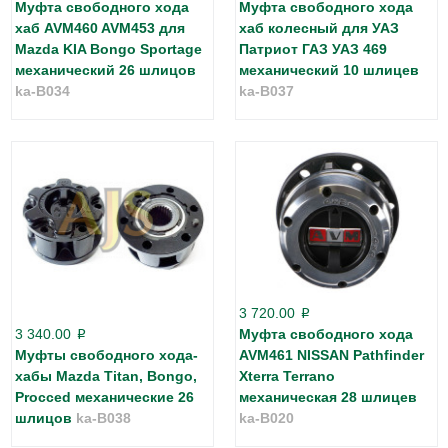
Муфта свободного хода
Муфта свободного хода
хаб AVM460 AVM453 для
хаб колесный для УАЗ
Mazda KIA Bongo Sportage
Патриот ГАЗ УАЗ 469
механический 26 шлицов
механический 10 шлицев
ka-B034
ka-B037
3 720.00
p
3 340.00
Муфта свободного хода
p
Муфты свободного хода-
AVM461 NISSAN Pathfinder
хабы Mazda Titan, Bongo,
Xterra Terrano
Procced механические 26
механическая 28 шлицев
шлицов
ka-B038
ka-B020