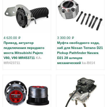
4 620.00
3 300.00
p
p
Привод, актуатор
Муфта свободного хода,
подключения переднего
хаб для Nissan Terrano D21
моста Mitsubishi Pajero
Pickup Pathfinder Navara
V80, V90 MR453711
KA-
D21 28 шлицев
MR423711
механический
ka-B014