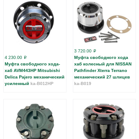
3 720.00
p
4 230.00
Муфта свободного хода
p
Муфта свободного хода-
хаб колесный для NISSAN
хаб AVM443HP Mitsubishi
Pathfinder Xterra Terrano
Delica Pajero механический
механический 27 шлицев
усиленный
ka-B012HP
ka-B019