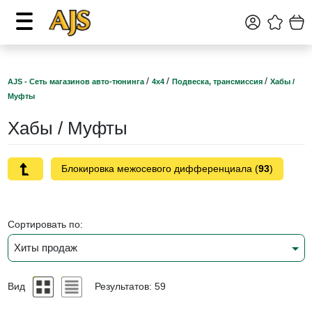
/
/
/
AJS - Сеть магазинов авто-тюнинга
4х4
Подвеска, трансмиссия
Хабы /
Муфты
Хабы / Муфты
Блокировка межосевого дифференциала (
93
)
Сортировать по:
Хиты продаж
Вид
Результатов: 59