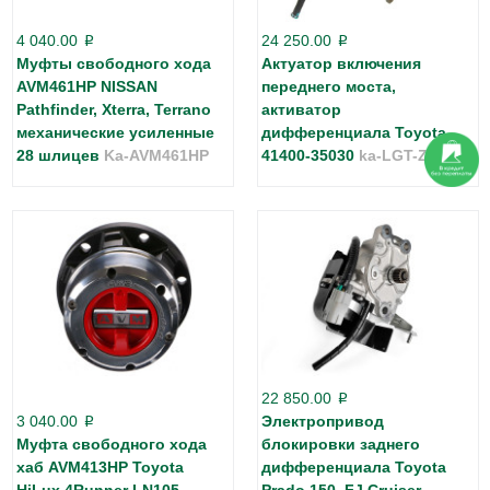
4 040.00
24 250.00
p
p
Муфты свободного хода
Актуатор включения
AVM461HP NISSAN
переднего моста,
Pathfinder, Xterra, Terrano
активатор
механические усиленные
дифференциала Toyota
28 шлицев
Ka-AVM461HP
41400-35030
ka-LGT-Z004
22 850.00
p
3 040.00
Электропривод
p
Муфта свободного хода
блокировки заднего
хаб AVM413HP Toyota
дифференциала Toyota
HiLux 4Runner LN105
Prado 150, FJ Cruiser,