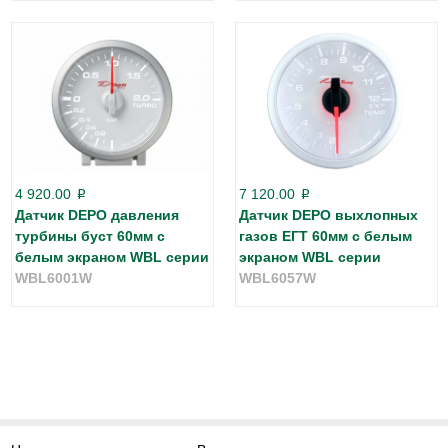
4 920.00
7 120.00
p
p
Датчик DEPO давления
Датчик DEPO выхлопных
турбины буст 60мм с
газов ЕГТ 60мм с белым
белым экраном WBL серии
экраном WBL серии
WBL6001W
WBL6057W