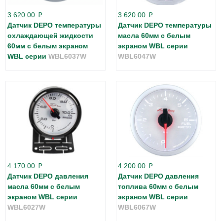
3 620.00
3 620.00
p
p
Датчик DEPO температуры
Датчик DEPO температуры
охлаждающей жидкости
масла 60мм с белым
60мм с белым экраном
экраном WBL серии
WBL серии
WBL6037W
WBL6047W
4 170.00
4 200.00
p
p
Датчик DEPO давления
Датчик DEPO давления
масла 60мм с белым
топлива 60мм с белым
экраном WBL серии
экраном WBL серии
WBL6027W
WBL6067W