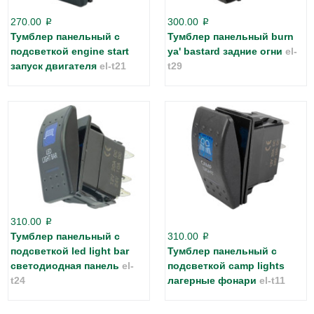
270.00
300.00
p
p
Тумблер панельный с
Тумблер панельный burn
подсветкой engine start
ya' bastard задние огни
el-
запуск двигателя
el-t21
t29
310.00
p
Тумблер панельный с
310.00
p
подсветкой led light bar
Тумблер панельный с
светодиодная панель
el-
подсветкой camp lights
t24
лагерные фонари
el-t11