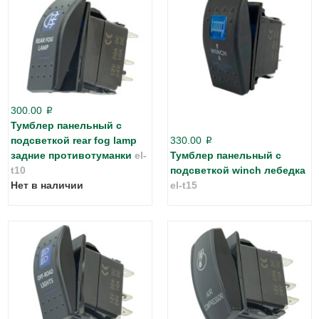
300.00
p
Тумблер панельный с
подсветкой rear fog lamp
330.00
p
задние противотуманки
el-
Тумблер панельный с
t10
подсветкой winch лебедка
Нет в наличии
el-t15