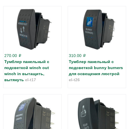
270.00
310.00
p
p
Тумблер панельный с
Тумблер панельный с
подсветкой winch out
подсветкой bunny burners
winch in вытащить,
для освещения люстрой
вытянуть
el-t17
el-t26