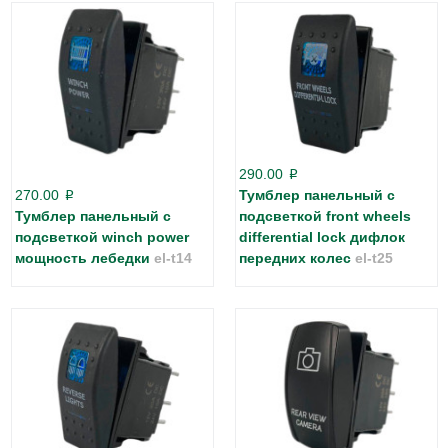
290.00
p
270.00
Тумблер панельный с
p
Тумблер панельный с
подсветкой front wheels
подсветкой winch power
differential lock дифлок
мощность лебедки
el-t14
передних колес
el-t25