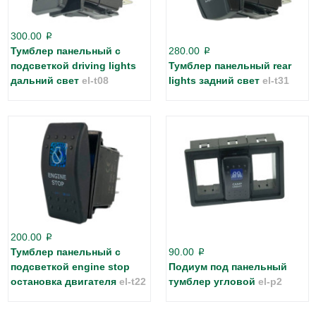
300.00
p
Тумблер панельный с
280.00
p
подсветкой driving lights
Тумблер панельный rear
дальний свет
el-t08
lights задний свет
el-t31
200.00
p
Тумблер панельный с
90.00
p
подсветкой engine stop
Подиум под панельный
остановка двигателя
el-t22
тумблер угловой
el-p2