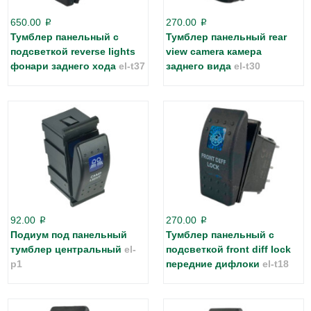
650.00
270.00
p
p
Тумблер панельный с
Тумблер панельный rear
подсветкой reverse lights
view camera камера
фонари заднего хода
el-t37
заднего вида
el-t30
92.00
270.00
p
p
Подиум под панельный
Тумблер панельный с
тумблер центральный
el-
подсветкой front diff lock
p1
передние дифлоки
el-t18