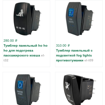
280.00
p
Тумблер панельный ho ho
310.00
p
ho для подогрева
Тумблер панельный с
пассажирского ковша
el-
подсветкой fog lights
t32
противотуманки
el-t09