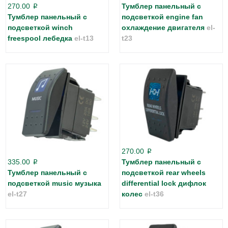
270.00
Тумблер панельный с
p
Тумблер панельный с
подсветкой engine fan
подсветкой winch
охлаждение двигателя
el-
freespool лебедка
el-t13
t23
270.00
p
335.00
Тумблер панельный с
p
Тумблер панельный с
подсветкой rear wheels
подсветкой music музыка
differential lock дифлок
el-t27
колес
el-t36