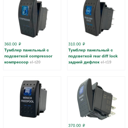
360.00
310.00
p
p
Тумблер панельный с
Тумблер панельный с
подсветкой compressor
подсветкой rear diff lock
компрессор
el-t20
задний дифлок
el-t19
370.00
p