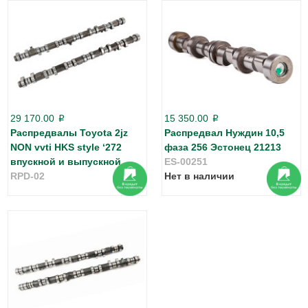
29 170.00
15 350.00
p
p
Распредвалы Toyota 2jz
Распредвал Нуждин 10,5
NON vvti HKS style ‘272
фаза 256 Эстонец 21213
впускной и выпускной
ES-00251
RPD-02
Нет в наличии