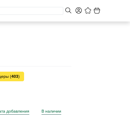
церы (
403
)
ата добавления
В наличии