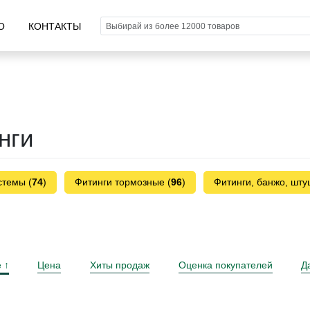
О
КОНТАКТЫ
нги
стемы (
74
)
Фитинги тормозные (
96
)
Фитинги, банжо, шту
е
Цена
Хиты продаж
Оценка покупателей
Д