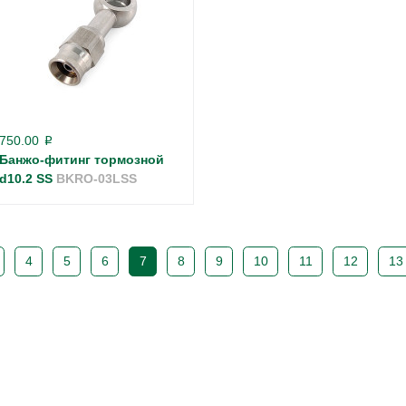
750.00
p
Банжо-фитинг тормозной
d10.2 SS
BKRO-03LSS
4
5
6
7
8
9
10
11
12
13