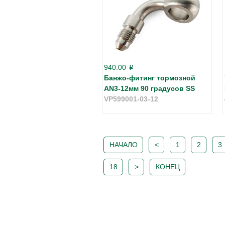
940.00
p
Банжо-фитинг тормозной
AN3-12мм 90 градусов SS
VP599001-03-12
НАЧАЛО
<
1
2
3
18
>
КОНЕЦ