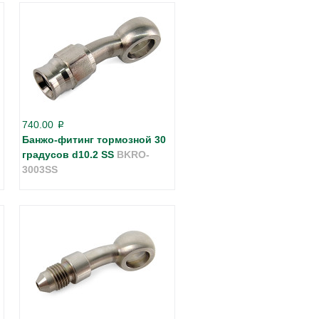
740.00
p
Банжо-фитинг тормозной 30
градусов d10.2 SS
BKRO-
3003SS