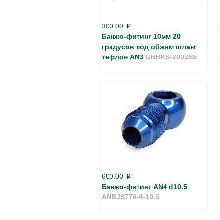
300.00
p
Банжо-фитинг 10мм 20
градусов под обжим шланг
тефлон AN3
GBBKS-2003SS
600.00
p
Банжо-фитинг AN4 d10.5
ANBJS776-4-10.5