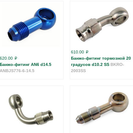
610.00
p
620.00
Банжо-фитинг тормозной 20
p
Банжо-фитинг AN6 d14.5
градусов d10.2 SS
BKRO-
ANBJS776-6-14.5
2003SS