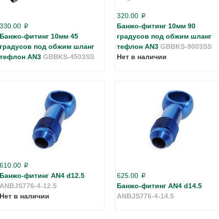
320.00
p
330.00
Банжо-фитинг 10мм 90
p
Банжо-фитинг 10мм 45
градусов под обжим шланг
градусов под обжим шланг
тефлон AN3
GBBKS-9003SS
тефлон AN3
GBBKS-4503SS
Нет в наличии
610.00
p
Банжо-фитинг AN4 d12.5
625.00
p
ANBJS776-4-12.5
Банжо-фитинг AN4 d14.5
Нет в наличии
ANBJS776-4-14.5