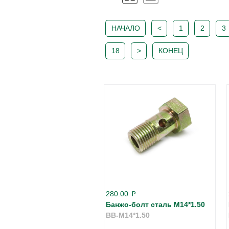
НАЧАЛО
<
1
2
3
18
>
КОНЕЦ
280.00
p
Банжо-болт сталь М14*1.50
BB-M14*1.50