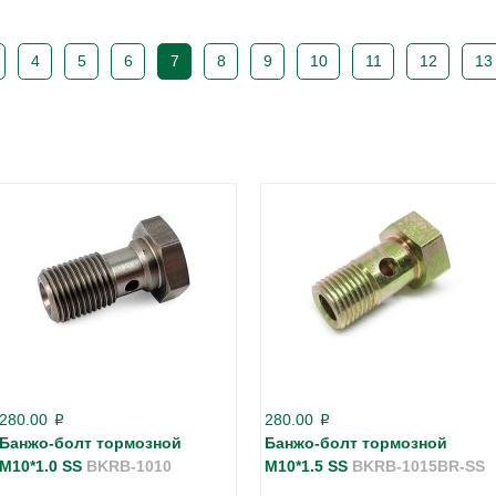
4
5
6
7
8
9
10
11
12
13
280.00
280.00
p
p
Банжо-болт тормозной
Банжо-болт тормозной
М10*1.0 SS
BKRB-1010
М10*1.5 SS
BKRB-1015BR-SS