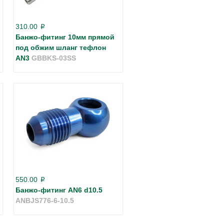
310.00
p
Банжо-фитинг 10мм прямой
под обжим шланг тефлон
AN3
GBBKS-03SS
550.00
p
Банжо-фитинг AN6 d10.5
ANBJS776-6-10.5