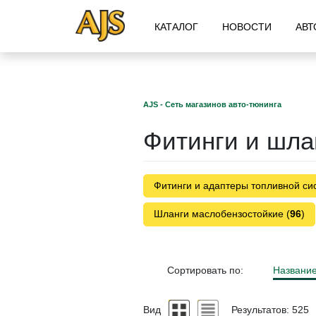
КАТАЛОГ
НОВОСТИ
АВТ
AJS - Сеть магазинов авто-тюнинга
Фитинги и шла
Фитинги и адаптеры топливной си
Шланги маслобензостойкие (
96
)
Сортировать по:
Названи
Вид
Результатов: 525