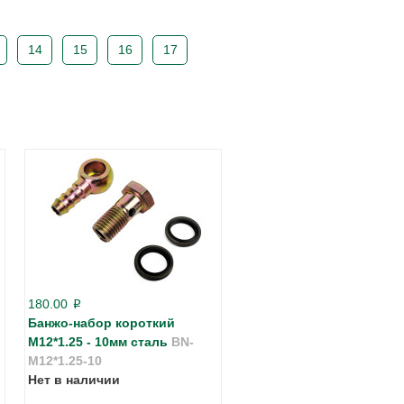
14
15
16
17
180.00
p
Банжо-набор короткий
М12*1.25 - 10мм сталь
BN-
M12*1.25-10
Нет в наличии