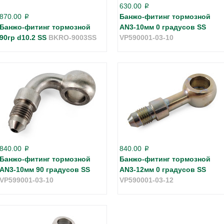
630.00
p
870.00
Банжо-фитинг тормозной
p
Банжо-фитинг тормозной
AN3-10мм 0 градусов SS
90гр d10.2 SS
BKRO-9003SS
VP590001-03-10
840.00
840.00
p
p
Банжо-фитинг тормозной
Банжо-фитинг тормозной
AN3-10мм 90 градусов SS
AN3-12мм 0 градусов SS
VP599001-03-10
VP590001-03-12