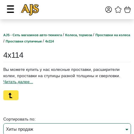
/
/
AJS - Сеть магазинов авто-тюнинга
Колеса, тормоза
Проставки на колеса
/
/
Проставки ступичные
4х114
4х114
Вы можете купить у нас колесные проставки, расширители
колеи, проставки на ступицы разной толщины и сверловки.
Проставки, расширители на авто cо ступицей 4x114 подходят
на:
Toyota Сorolla
Nissan 180SX , 200SX , 240SX , 280ZX , AD , Almera , Avenir ,
Bluebird , Cefiro , Expert , Laurel , Primera , Pulsar , Silvia ,
Сортировать по:
Skyline , Tiida , Wingroad
Mazda rx-7
Хиты продаж