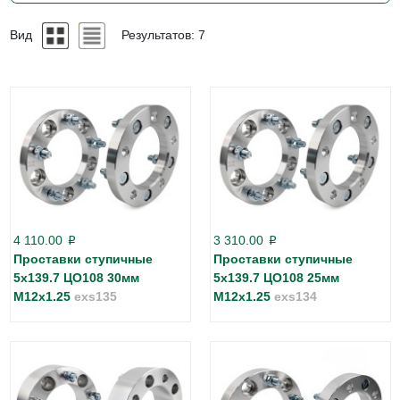
Вид
Результатов: 7
4 110.00
3 310.00
p
p
Проставки ступичные
Проставки ступичные
5х139.7 ЦО108 30мм
5х139.7 ЦО108 25мм
М12х1.25
exs135
М12х1.25
exs134