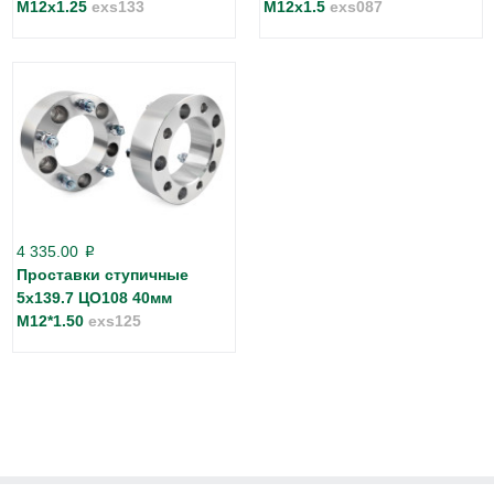
М12х1.25
exs133
М12х1.5
exs087
4 335.00
p
Проставки ступичные
5х139.7 ЦО108 40мм
М12*1.50
exs125