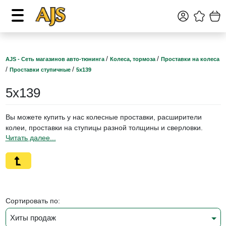
/
/
AJS - Сеть магазинов авто-тюнинга
Колеса, тормоза
Проставки на колеса
/
/
Проставки ступичные
5х139
5х139
Вы можете купить у нас колесные проставки, расширители
колеи, проставки на ступицы разной толщины и сверловки.
Проставки, расширители на авто cо ступицей 5x139 подходят
на:
Toyota Blizzard , Lite , Ace , Master , Ace , Surf , Town Ace
Suzuki Escudo Grand , Escudo Grand Vitara
Mitsubishi Jeep Raider
Сортировать по:
Хиты продаж