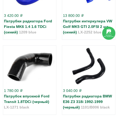
3 420.00
13 800.00
p
p
Патрубки радиатора Ford
Патрубки интеркулера VW
Fiesta MK6 1.4 1.6 TDCi
Golf MK5 GTI 2.0FSI 2 шт
(синий)
1209 blue
(синий)
LX-2252 blue
1 780.00
3 040.00
p
p
Патрубок впускной Ford
Патрубки радиатора BMW
Transit 1.8TDCi (черный)
E36 Z3 318i 1992-1999
LX-1271 black
(черный)
1101/B006 black