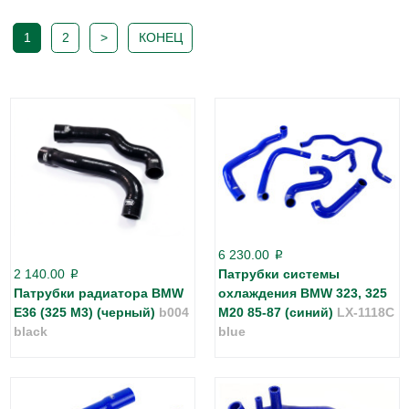
1
2
>
КОНЕЦ
6 230.00
p
2 140.00
Патрубки системы
p
Патрубки радиатора BMW
охлаждения BMW 323, 325
E36 (325 M3) (черный)
b004
M20 85-87 (синий)
LX-1118C
black
blue