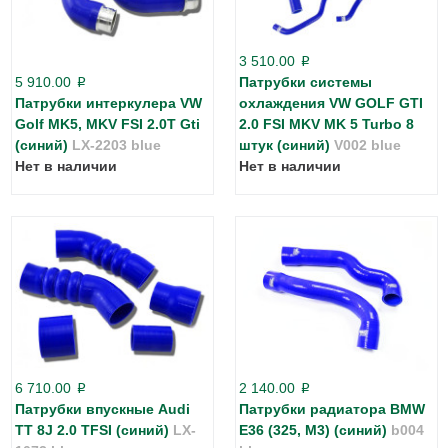
3 510.00
p
5 910.00
Патрубки системы
p
Патрубки интеркулера VW
охлаждения VW GOLF GTI
Golf MK5, MKV FSI 2.0T Gti
2.0 FSI MKV MK 5 Turbo 8
(синий)
LX-2203 blue
штук (синий)
V002 blue
Нет в наличии
Нет в наличии
6 710.00
2 140.00
p
p
Патрубки впускные Audi
Патрубки радиатора BMW
TT 8J 2.0 TFSI (синий)
LX-
E36 (325, M3) (синий)
b004