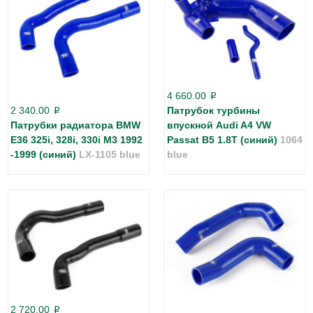
4 660.00
p
2 340.00
Патрубок турбины
p
Патрубки радиатора BMW
впускной Audi A4 VW
E36 325i, 328i, 330i M3 1992
Passat B5 1.8T (синий)
1064
-1999 (синий)
LX-1105 blue
blue
2 720.00
p