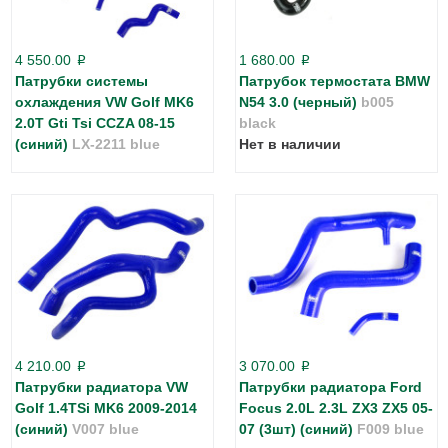
4 550.00
1 680.00
p
p
Патрубки системы
Патрубок термостата BMW
охлаждения VW Golf MK6
N54 3.0 (черный)
b005
2.0T Gti Tsi CCZA 08-15
black
(синий)
LX-2211 blue
Нет в наличии
4 210.00
3 070.00
p
p
Патрубки радиатора VW
Патрубки радиатора Ford
Golf 1.4TSi MK6 2009-2014
Focus 2.0L 2.3L ZX3 ZX5 05-
(синий)
V007 blue
07 (3шт) (синий)
F009 blue