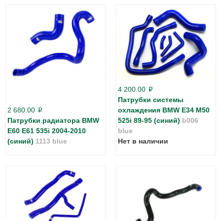
4 200.00
p
Патрубки системы
2 680.00
охлаждения BMW E34 М50
p
Патрубки радиатора BMW
525i 89-95 (синий)
b006
E60 E61 535i 2004-2010
blue
(синий)
1113 blue
Нет в наличии