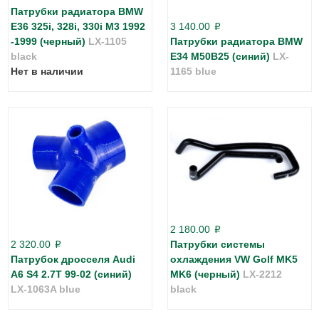
Патрубки радиатора BMW
E36 325i, 328i, 330i M3 1992
3 140.00
p
-1999 (черный)
LX-1105
Патрубки радиатора BMW
black
E34 M50B25 (синий)
LX-
Нет в наличии
1165 blue
2 180.00
p
2 320.00
Патрубки системы
p
Патрубок дросселя Audi
охлаждения VW Golf MK5
A6 S4 2.7T 99-02 (синий)
MK6 (черный)
LX-2212
LX-1063A blue
black