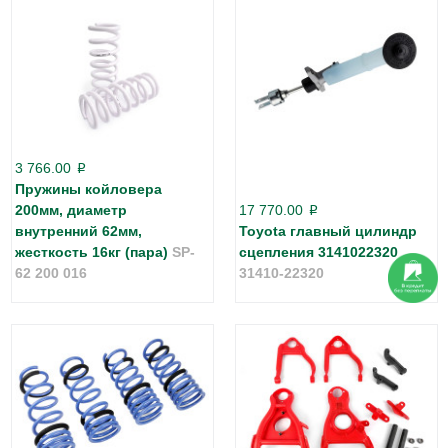
3 766.00
p
Пружины койловера
200мм, диаметр
17 770.00
p
внутренний 62мм,
Toyota главный цилиндр
жесткость 16кг (пара)
SP-
сцепления 3141022320
62 200 016
31410-22320