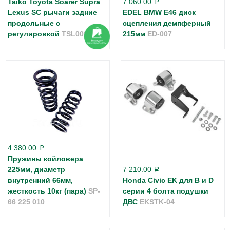
Taiko Toyota Soarer Supra
7 060.00
p
Lexus SC рычаги задние
EDEL BMW E46 диск
продольные с
сцепления демпферный
регулировкой
TSL000080
215мм
ED-007
4 380.00
p
Пружины койловера
225мм, диаметр
7 210.00
p
внутренний 66мм,
Honda Civic EK для B и D
жесткость 10кг (пара)
SP-
серии 4 болта подушки
66 225 010
ДВС
EKSTK-04