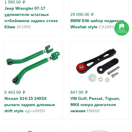
1 990.00
p
Jeep Wrangler 07-17
удлинители штатных
29 090.00
p
отбойников задних стоек
BMW E46 набор подвески
63мм
JK1002
Wisefab style
CA1001
6 463.00
847.00
p
p
Nissan S14-15 240SX
VW Golf, Passat, Tiguan,
рычаги задние длинные
MK6 опора двигателя
drift style
ajp-n005D
нижняя
EM002