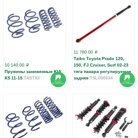
11 780.00
p
Taiko Toyota Prado 120,
10 140.00
150, FJ Cruiser, Surf 02-23
p
Пружины заниженные KIA
тяга панара регулируемая
K5 11-15
TAST83
задняя
TSL000034