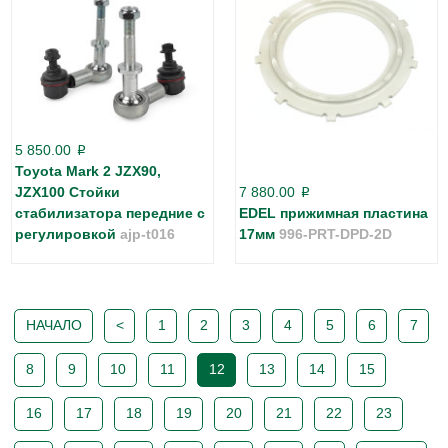
5 850.00
p
Toyota Mark 2 JZX90,
JZX100 Cтойки
7 880.00
p
стабилизатора передние с
EDEL прижимная пластина
регулировкой
ajp-t016
17мм
996-PRT-DPD-2D
НАЧАЛО
<
1
2
3
4
5
6
7
8
9
10
11
12
13
14
15
16
17
18
19
20
21
22
23