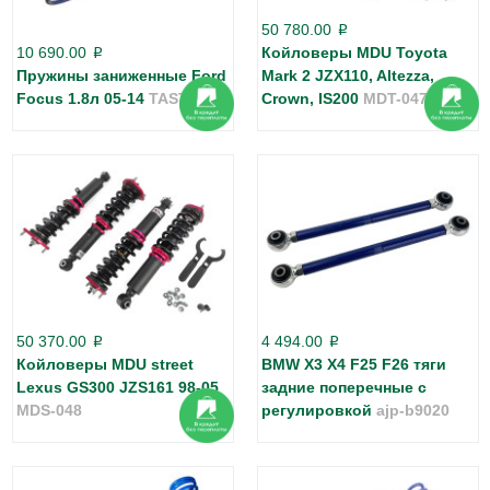
50 780.00
p
10 690.00
Койловеры MDU Toyota
p
Пружины заниженные Ford
Mark 2 JZX110, Altezza,
Focus 1.8л 05-14
TAST78
Crown, IS200
MDT-047
50 370.00
4 494.00
p
p
Койловеры MDU street
BMW X3 X4 F25 F26 тяги
Lexus GS300 JZS161 98-05
задние поперечные с
MDS-048
регулировкой
ajp-b9020