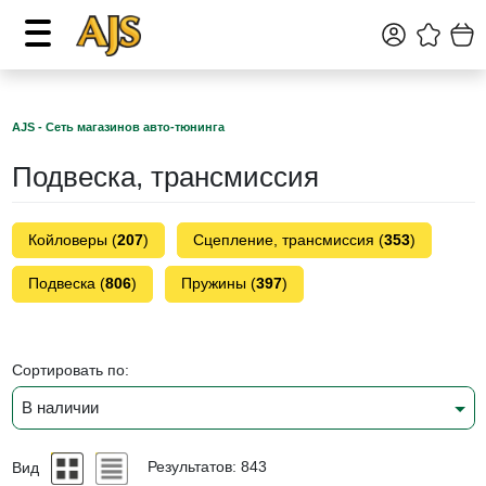
AJS - Сеть магазинов авто-тюнинга
Подвеска, трансмиссия
Койловеры (
207
)
Сцепление, трансмиссия (
353
)
Подвеска (
806
)
Пружины (
397
)
Сортировать по:
В наличии
Вид
Результатов: 843