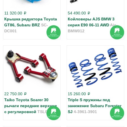
11 320.00
54 490.00
p
p
Крышка редуктора Toyota
Койловеры AJS BMW 3
GT86, Subaru BRZ
SC-
серия E90 06-11 AWD
Ajc-
DC001
BMW012
22 750.00
15 260.00
p
p
Taiko Toyota Soarer 30
Triple S пружины под
рычаги передние верхние
занижение Subaru Forester
с регулировкой
TSL000078
SJ
4-3961-3901