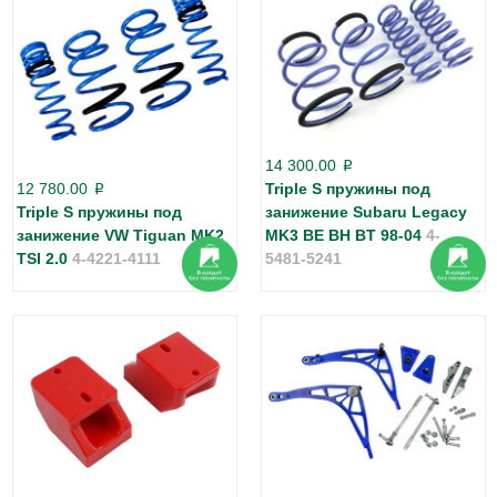
14 300.00
p
12 780.00
Triple S пружины под
p
Triple S пружины под
занижение Subaru Legacy
занижение VW Tiguan MK2
MK3 BE BH BT 98-04
4-
TSI 2.0
4-4221-4111
5481-5241