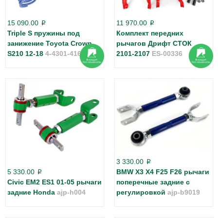
15 090.00
11 970.00
p
p
Triple S пружины под
Комплект передних
занижение Toyota Crown
рычагов Дрифт СТОК
S210 12-18
4-4301-4161
2101-2107
ES-00336
3 330.00
p
5 330.00
BMW X3 X4 F25 F26 рычаги
p
Civic EM2 ES1 01-05 рычаги
поперечные задние с
задние Honda
ajp-h004
регулировкой
ajp-b9019