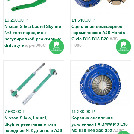
10 250.00
14 540.00
p
p
Nissan Silvia Laurel Skyline
Сцепление демпферное
№3 тяги передние с
керамическое AJS Honda
регулировкой реактивные
Civic B16 B18 B20
AJSL-
drift style
ajp-n006C
H006
7 660.00
11 280.00
p
p
Nissan Silvia, Laurel,
Корзина сцепления
Skyline реактивные тяги
усиленная FX BMW M3 E36
передние №2 длинные AJS
M5 E39 E46 S50 S52
AJSC-