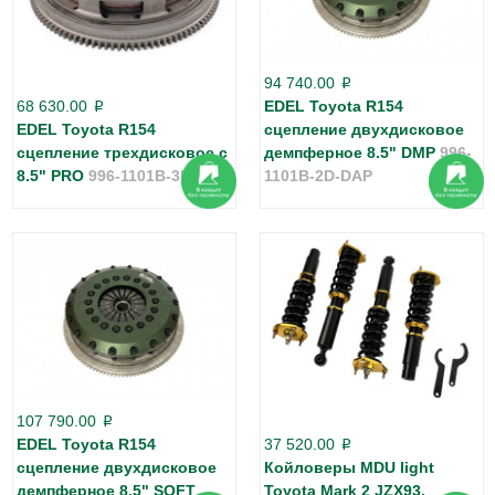
94 740.00
p
68 630.00
EDEL Toyota R154
p
EDEL Toyota R154
сцепление двухдисковое
сцепление трехдисковое c
демпферное 8.5" DMP
996-
8.5" PRO
996-1101B-3D
1101B-2D-DAP
107 790.00
p
EDEL Toyota R154
37 520.00
p
сцепление двухдисковое
Койловеры MDU light
демпферное 8.5" SOFT
Toyota Mark 2 JZX93,