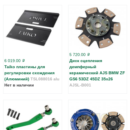
5 720.00
p
6 019.00
Диск сцепления
p
Taiko пластины для
демпферный
регулировки схождения
керамический AJS BMW ZF
(Алюминий)
TSL088016 alu
GS6 53DZ 45DZ 35х26
Нет в наличии
AJSL-B001