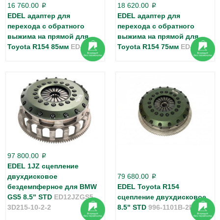
16 760.00
18 620.00
p
p
EDEL адаптер для
EDEL адаптер для
перехода с обратного
перехода с обратного
выжима на прямой для
выжима на прямой для
Toyota R154 85мм
ED-010
Toyota R154 75мм
ED-011
97 800.00
p
EDEL 1JZ сцепление
двухдисковое
79 680.00
p
бездемпферное для BMW
EDEL Toyota R154
GS5 8.5" STD
ED12JZGS5-
сцепление двухдисковое
3D215-10-2-2
8.5" STD
996-1101B-2D