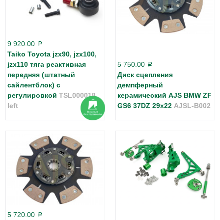
9 920.00
p
Taiko Toyota jzx90, jzx100,
jzx110 тяга реактивная
5 750.00
p
передняя (штатный
Диск сцепления
сайлентблок) с
демпферный
регулировкой
TSL000018
керамический AJS BMW ZF
left
GS6 37DZ 29х22
AJSL-B002
5 720.00
p