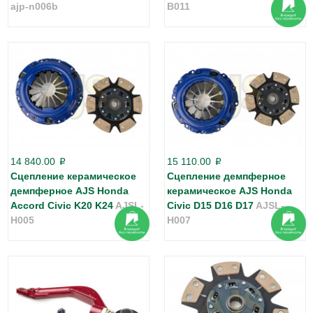
ajp-n006b
B011
14 840.00
15 110.00
p
p
Сцепление керамическое
Сцепление демпферное
демпферное AJS Honda
керамическое AJS Honda
Accord Civic K20 K24
AJSL-
Civic D15 D16 D17
AJSL-
H005
H007