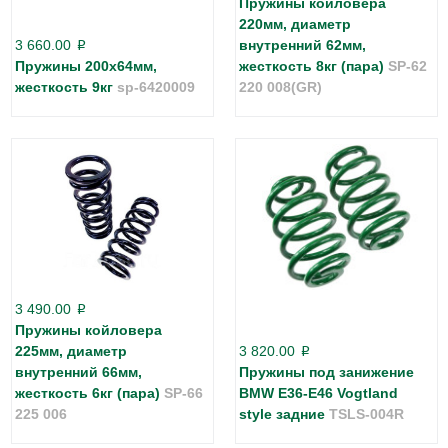
Пружины койловера
220мм, диаметр
3 660.00
внутренний 62мм,
p
Пружины 200х64мм,
жесткость 8кг (пара)
SP-62
жесткость 9кг
sp-6420009
220 008(GR)
3 490.00
p
Пружины койловера
225мм, диаметр
3 820.00
p
внутренний 66мм,
Пружины под занижение
жесткость 6кг (пара)
SP-66
BMW E36-E46 Vogtland
225 006
style задние
TSLS-004R