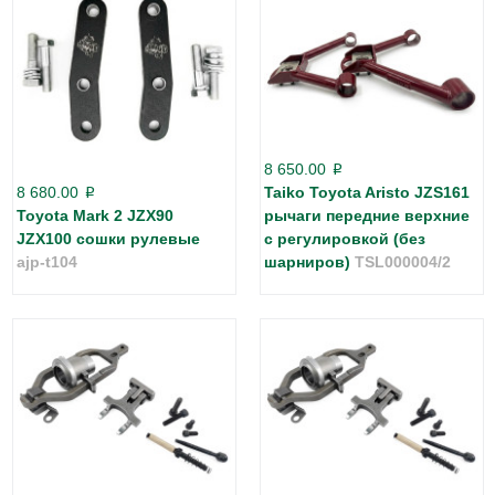
8 650.00
p
8 680.00
Taiko Toyota Aristo JZS161
p
Toyota Mark 2 JZX90
рычаги передние верхние
JZX100 сошки рулевые
с регулировкой (без
ajp-t104
шарниров)
TSL000004/2