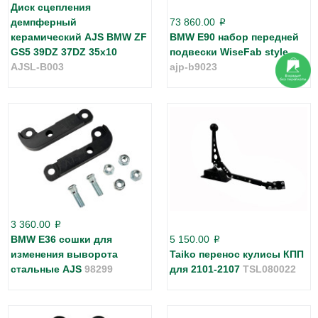
Диск сцепления
демпферный
73 860.00
p
керамический AJS BMW ZF
BMW E90 набор передней
GS5 39DZ 37DZ 35х10
подвески WiseFab style
AJSL-B003
ajp-b9023
3 360.00
p
BMW E36 сошки для
5 150.00
p
изменения выворота
Taiko перенос кулисы КПП
стальные AJS
98299
для 2101-2107
TSL080022