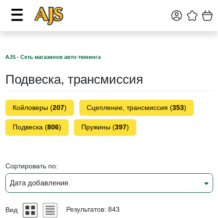
AJS - Сеть магазинов авто-тюнинга
Подвеска, трансмиссия
Койловеры (
207
)
Сцепление, трансмиссия (
353
)
Подвеска (
806
)
Пружины (
397
)
Сортировать по:
Дата добавления
Вид
Результатов: 843