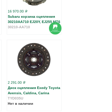
16 970.00
p
Subaru корзина сцепления
30210AA710 EJ20Y, EJ255 МТ6
30210-AA710
2 291.00
p
Диск сцепления Exedy Toyota
Avensis, Caldina, Carina
TYD035U
Нет в наличии