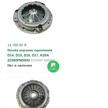
14 780.00
p
Honda корзина сцепления
a
D14, D15, D16, D17, K20A
22300PND003
22300P-ND003
Нет в наличии