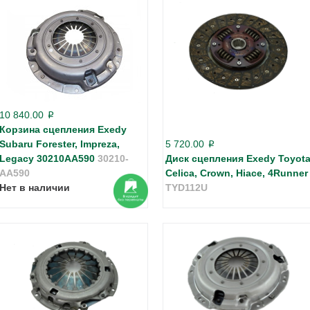
10 840.00
p
Корзина сцепления Exedy
Subaru Forester, Impreza,
5 720.00
p
Legacy 30210AA590
30210-
Диск сцепления Exedy Toyot
AA590
Celica, Crown, Hiace, 4Runner
Нет в наличии
TYD112U