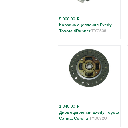
5 060.00
p
Корзина сцепления Exedy
Toyota 4Runner
TYC538
1 840.00
p
Диск сцепления Exedy Toyota
Carina, Corolla
TYD032U