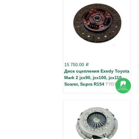
15 750.00
p
Диск сцепления Exedy Toyota
Mark 2 jzx90, jzx100, jzx110,
Soarer, Supra R154
TYD124U