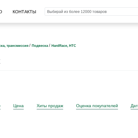
О
КОНТАКТЫ
/
/
ка, трансмиссия
Подвеска
HardRace, HTC
C
е
Цена
Хиты продаж
Оценка покупателей
Дат