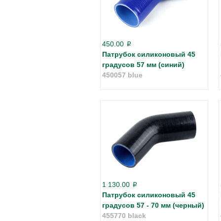
450.00
p
Патрубок силиконовый 45
градусов 57 мм (синий)
450057 blue
1 130.00
p
Патрубок силиконовый 45
градусов 57 - 70 мм (черный)
455770 black