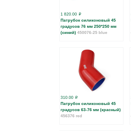
1 820.00
p
Патрубок силиконовый 45
градусов 76 мм 250*250 мм
(синий)
450076-25 blue
310.00
p
Патрубок силиконовый 45
градусов 63-76 мм (красный)
456376 red