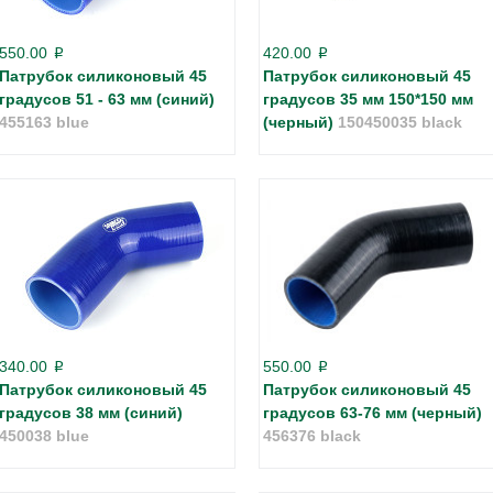
550.00
420.00
p
p
Патрубок силиконовый 45
Патрубок силиконовый 45
градусов 51 - 63 мм (синий)
градусов 35 мм 150*150 мм
455163 blue
(черный)
150450035 black
340.00
550.00
p
p
Патрубок силиконовый 45
Патрубок силиконовый 45
градусов 38 мм (синий)
градусов 63-76 мм (черный)
450038 blue
456376 black