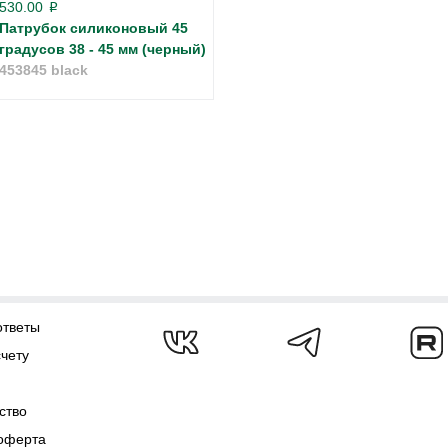
530.00
p
Патрубок силиконовый 45
градусов 38 - 45 мм (черный)
453845 black
ответы
счету
ство
оферта