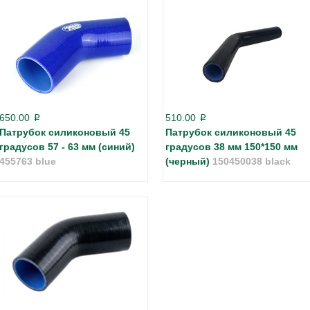
650.00
510.00
p
p
Патрубок силиконовый 45
Патрубок силиконовый 45
градусов 57 - 63 мм (синий)
градусов 38 мм 150*150 мм
455763 blue
(черный)
150450038 black