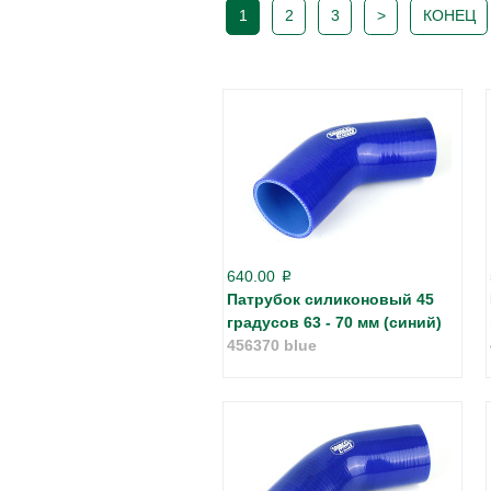
1
2
3
>
КОНЕЦ
640.00
p
Патрубок силиконовый 45
градусов 63 - 70 мм (синий)
456370 blue