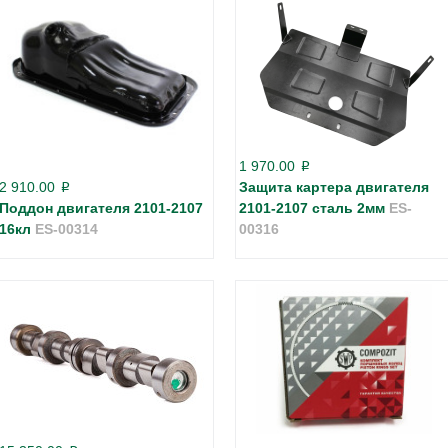
1 970.00
p
2 910.00
Защита картера двигателя
p
Поддон двигателя 2101-2107
2101-2107 сталь 2мм
ES-
16кл
ES-00314
00316