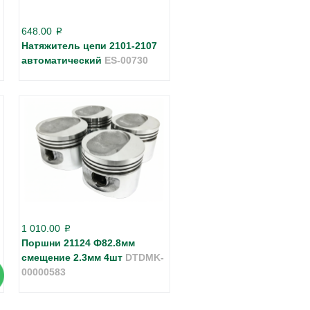
648.00
p
Натяжитель цепи 2101-2107
автоматический
ES-00730
1 010.00
p
Поршни 21124 Ф82.8мм
смещение 2.3мм 4шт
DTDMK-
00000583