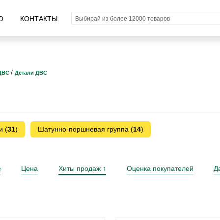
О
КОНТАКТЫ
/
ДВС
Детали ДВС
и (
31
)
Шатунно-поршневая группа (
14
)
е
Цена
Хиты продаж
Оценка покупателей
Д