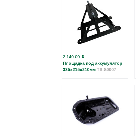
2 140.00
p
Площадка под аккумулятор
335х215х210мм
TS-S0007