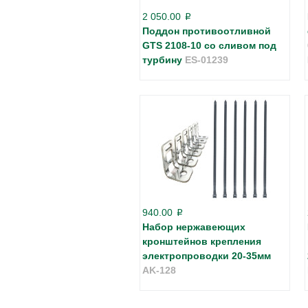
2 050.00
p
Поддон противоотливной
GTS 2108-10 cо сливом под
турбину
ES-01239
940.00
p
Набор нержавеющих
кронштейнов крепления
электропроводки 20-35мм
AK-128