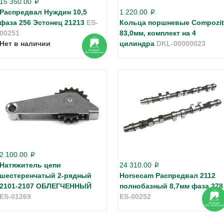
15 350.00
p
Распредвал Нуждин 10,5
1 220.00
p
фаза 256 Эстонец 21213
ES-
Кольца поршневые Compozit
00251
83,0мм, комплект на 4
Нет в наличии
цилиндра
DKL-00000023
2 100.00
p
Натяжитель цепи
24 310.00
p
шестеренчатый 2-рядный
Horsecam Распредвал 2112
2101-2107 ОБЛЕГЧЕННЫЙ
полнобазный 8,7мм фаза 278
ES-01269
ES-00252