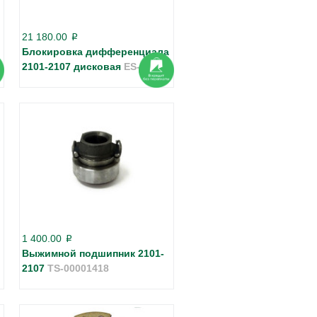
21 180.00
p
Блокировка дифференциала
2101-2107 дисковая
ES-01274
1 400.00
p
Выжимной подшипник 2101-
2107
TS-00001418