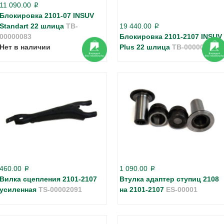
11 090.00
p
Блокировка 2101-07 INSUV
Standart 22 шлица
TB-
19 440.00
p
00000083
Блокировка 2101-2107 INSUV
Нет в наличии
Plus 22 шлица
TB-00000085
460.00
1 090.00
p
p
Вилка сцепления 2101-2107
Втулка адаптер ступиц 2108
усиленная
TS-00002091
на 2101-2107
ES-00001