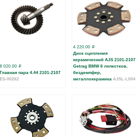
4 220.00
p
Диск сцепления
керамический AJS 2101-2107
8 020.00
Getrag BMW 6 лепестков,
p
Главная пара 4.44 2101-2107
бездемпфер,
ES-00262
металлокерамика
AJSL-L004