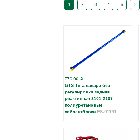
1
2
3
4
5
>
770.00
p
GTS Тяга панара без
регулировки задняя
реактивная 2101-2107
полиуретановые
сайлентблоки
ES-01191