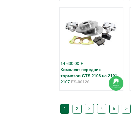
14 630.00
p
Комплект передних
тормозов GTS 2108 на 2101-
2107
ES-00126
1
2
3
4
5
>