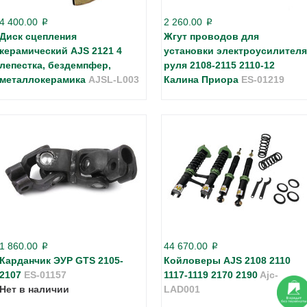
4 400.00
2 260.00
p
p
Диск сцепления
Жгут проводов для
керамический AJS 2121 4
установки электроусилителя
лепестка, бездемпфер,
руля 2108-2115 2110-12
металлокерамика
AJSL-L003
Калина Приора
ES-01219
1 860.00
44 670.00
p
p
Карданчик ЭУР GTS 2105-
Койловеры AJS 2108 2110
2107
ES-01157
1117-1119 2170 2190
Ajc-
Нет в наличии
LAD001