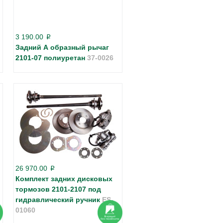
3 190.00
p
Задний А образный рычаг
2101-07 полиуретан
37-0026
26 970.00
p
Комплект задних дисковых
тормозов 2101-2107 под
гидравлический ручник
ES-
01060