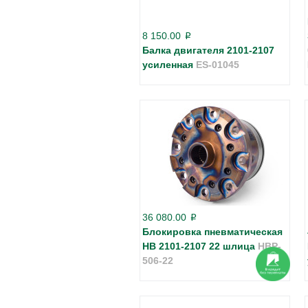
8 150.00
p
Балка двигателя 2101-2107
усиленная
ES-01045
36 080.00
p
Блокировка пневматическая
HB 2101-2107 22 шлица
HBP-
506-22