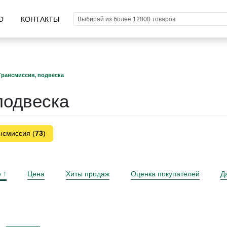
О
КОНТАКТЫ
Трансмиссия, подвеска
подвеска
нсмиссия (
73
)
е
Цена
Хиты продаж
Оценка покупателей
Д