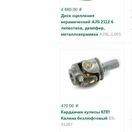
4 880.00
p
Диск сцепления
керамический AJS 2112 6
лепестков, демпфер,
металлокерамика
AJSL-L001
470.00
p
Карданчик кулисы КПП
Калина безлюфтовый
ES-
01267