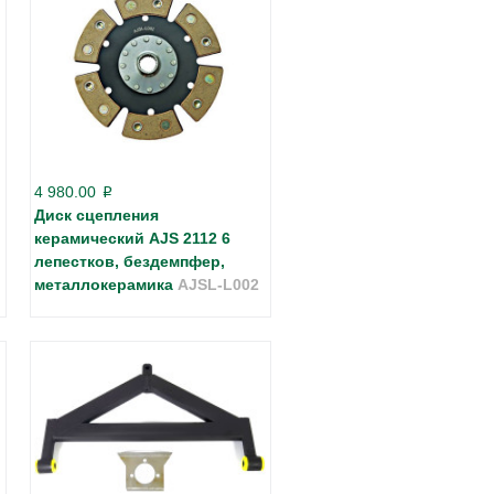
4 980.00
p
Диск сцепления
керамический AJS 2112 6
лепестков, бездемпфер,
металлокерамика
AJSL-L002