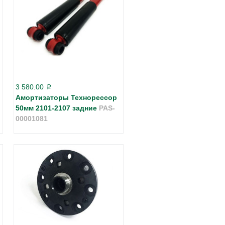
3 580.00
p
Амортизаторы Технорессор
50мм 2101-2107 задние
PAS-
00001081