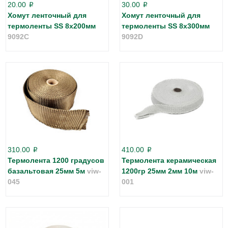
20.00
30.00
p
p
Хомут ленточный для
Хомут ленточный для
термоленты SS 8x200мм
термоленты SS 8х300мм
9092C
9092D
310.00
410.00
p
p
Термолента 1200 градусов
Термолента керамическая
базальтовая 25мм 5м
viw-
1200гр 25мм 2мм 10м
viw-
045
001