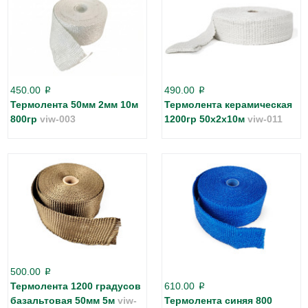
450.00
490.00
p
p
Термолента 50мм 2мм 10м
Термолента керамическая
800гр
viw-003
1200гр 50х2х10м
viw-011
500.00
p
Термолента 1200 градусов
610.00
p
базальтовая 50мм 5м
viw-
Термолента синяя 800