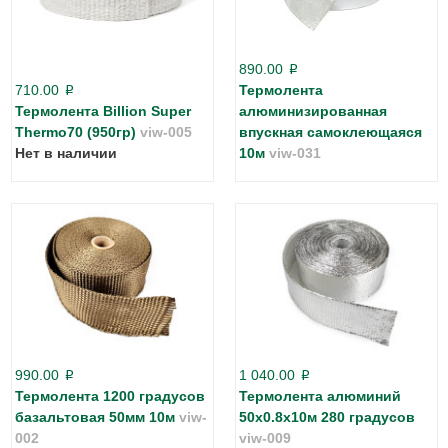
890.00
p
710.00
Термолента
p
Термолента Billion Super
алюминизированная
Thermo70 (950гр)
viw-005
впускная самоклеющаяся
Нет в наличии
10м
viw-031
990.00
1 040.00
p
p
Термолента 1200 градусов
Термолента алюминий
базальтовая 50мм 10м
viw-
50х0.8х10м 280 градусов
002
viw-009