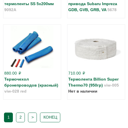
термоленты SS 5x200мм
привода Subaru Impreza
9092A
GDB, GVB, GRB, VA
5678
880.00
710.00
p
p
Термочехол
Термолента Billion Super
бронепроводов (красный)
Thermo70 (950гр)
viw-005
viw-028 red
Нет в наличии
1
2
>
КОНЕЦ