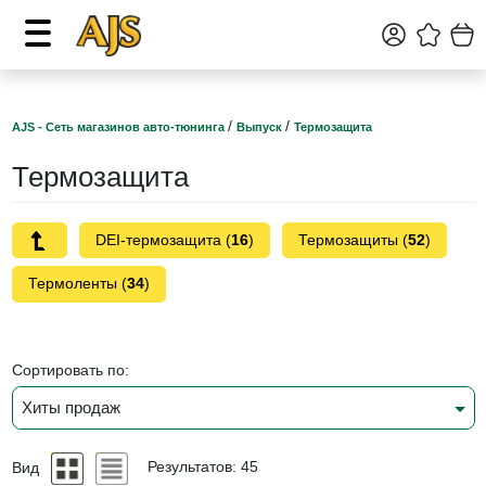
/
/
AJS - Сеть магазинов авто-тюнинга
Выпуск
Термозащита
Термозащита
DEI-термозащита (
16
)
Термозащиты (
52
)
Термоленты (
34
)
Сортировать по:
Хиты продаж
Вид
Результатов: 45