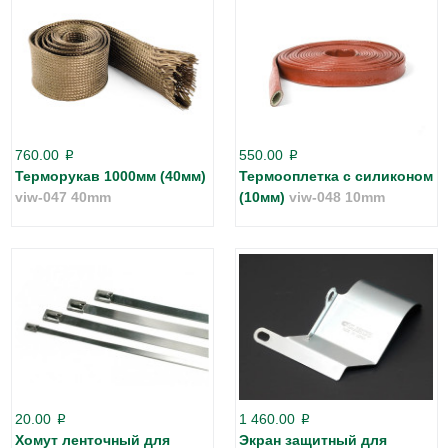
760.00
550.00
p
p
Терморукав 1000мм (40мм)
Термооплетка с силиконом
viw-047 40mm
(10мм)
viw-048 10mm
20.00
1 460.00
p
p
Хомут ленточный для
Экран защитный для