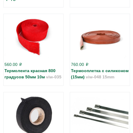
560.00
760.00
p
p
Термолента красная 800
Термооплетка с силиконом
градусов 50мм 10м
viw-035
(15мм)
viw-048 15mm