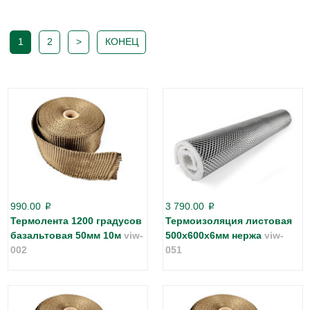
1
2
>
КОНЕЦ
990.00
3 790.00
p
p
Термолента 1200 градусов
Термоизоляция листовая
базальтовая 50мм 10м
viw-
500х600х6мм нержа
viw-
002
051