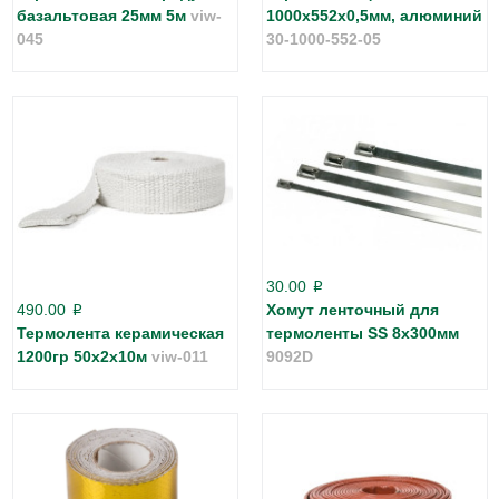
базальтовая 25мм 5м
viw-
1000х552х0,5мм, алюминий
045
30-1000-552-05
30.00
p
490.00
Хомут ленточный для
p
Термолента керамическая
термоленты SS 8х300мм
1200гр 50х2х10м
viw-011
9092D