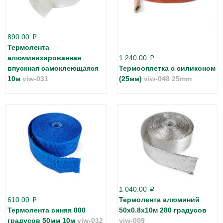
890.00
p
Термолента
алюминизированная
1 240.00
p
впускная самоклеющаяся
Термооплетка с силиконом
10м
viw-031
(25мм)
viw-048 25mm
1 040.00
p
610.00
Термолента алюминий
p
Термолента синяя 800
50х0.8х10м 280 градусов
градусов 50мм 10м
viw-012
viw-009