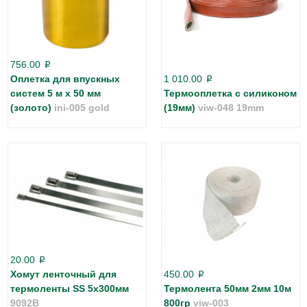
756.00
p
Оплетка для впускных
1 010.00
p
систем 5 м х 50 мм
Термооплетка с силиконом
(золото)
ini-005 gold
(19мм)
viw-048 19mm
20.00
p
Хомут ленточный для
450.00
p
термоленты SS 5x300мм
Термолента 50мм 2мм 10м
9092B
800гр
viw-003