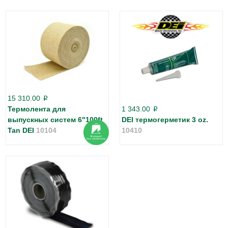
15 310.00
p
Термолента для
1 343.00
p
выпускных систем 6"100ft
DEI термогерметик 3 oz.
Tan DEI
10104
10410