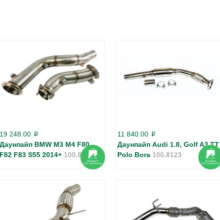
19 248.00
11 840.00
p
p
Даунпайп BMW M3 M4 F80
Даунпайп Audi 1.8, Golf A3 TT
F82 F83 S55 2014+
100.8173
Polo Bora
100.8123