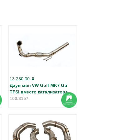
13 230.00
p
Даунпайп VW Golf MK7 Gti
TFSi вместо катализатора
100.8157