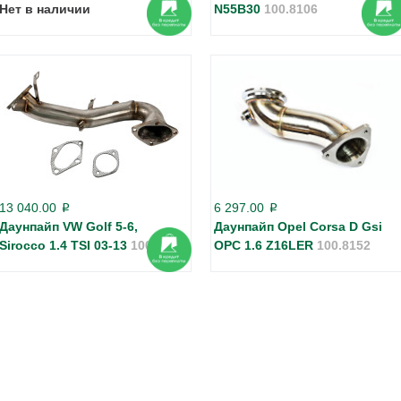
Нет в наличии
N55B30
100.8106
13 040.00
6 297.00
p
p
Даунпайп VW Golf 5-6,
Даунпайп Opel Corsa D Gsi
Sirocco 1.4 TSI 03-13
100.8184
OPC 1.6 Z16LER
100.8152