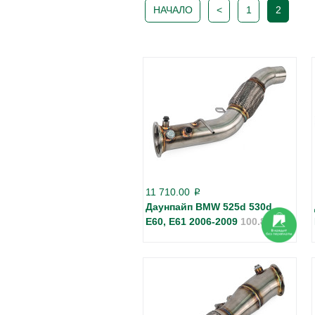
НАЧАЛО
<
1
2
11 710.00
p
Даунпайп BMW 525d 530d
E60, E61 2006-2009
100.8141