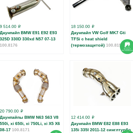
9 514.00
18 150.00
p
p
Даунпайп BMW E91 E92 E93
Даунпайп VW Golf MK7 Gti
325D 330D 330xd N57 07-13
TFSi с heat shield
100.8176
(термозащитой)
100.8158
20 790.00
p
Даунпайпы BMW N63 S63 V8
12 414.00
p
550i, xi 650i, xi 750Li, xi X5 X6
Даунпайп BMW E82 E88 E93
08-17
100.8171
135i 335I 2011-12 синглтурбо