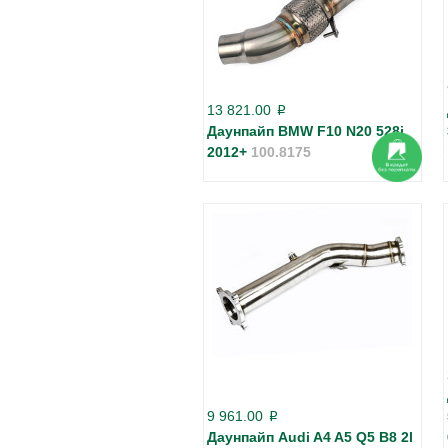
13 821.00
p
Даунпайп BMW F10 N20 528i
2012+
100.8175
9 961.00
p
Даунпайп Audi A4 A5 Q5 B8 2l