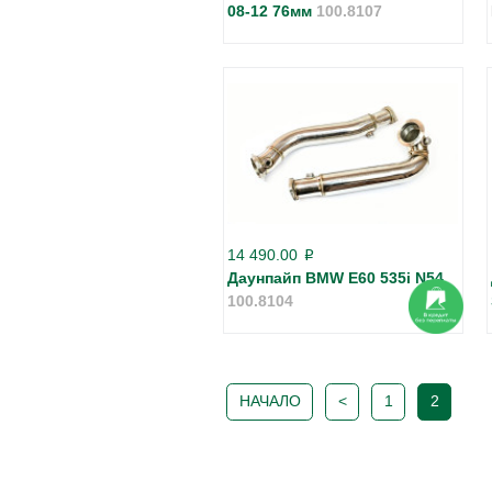
08-12 76мм
100.8107
14 490.00
p
Даунпайп BMW E60 535i N54
100.8104
НАЧАЛО
<
1
2