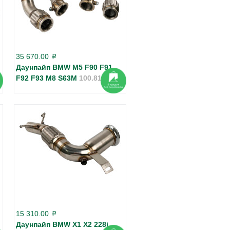
35 670.00
p
Даунпайп BMW М5 F90 F91
F92 F93 M8 S63M
100.8183
15 310.00
p
Даунпайп BMW X1 X2 228i