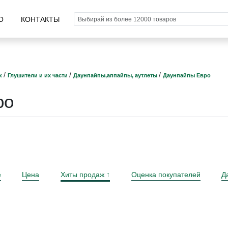
О
КОНТАКТЫ
/
/
/
к
Глушители и их части
Даунпайпы,аппайпы, аутлеты
Даунпайпы Евро
ро
е
Цена
Хиты продаж
Оценка покупателей
Д