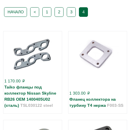
НАЧАЛО
<
1
2
3
4
1 170.00
p
Taiko фланцы под
коллектор Nissan Skyline
1 303.00
p
RB26 OEM 1400405U02
Фланец коллектора на
(сталь)
TSL030122 steel
турбину Т4 нержа
F003-SS