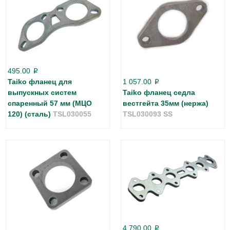
495.00
p
Taiko фланец для
1 057.00
p
выпускных систем
Taiko фланец седла
спаренный 57 мм (МЦО
вестгейта 35мм (нержа)
120) (сталь)
TSL030055
TSL030093 SS
4 790.00
p