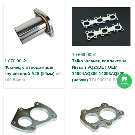
10 669.00
p
1 070.00
Taiko Фланец коллектора
p
Фланец с отводом для
Nissan VQ25DET OEM
глушителей AJS (54мм)
vif-
14004AQ800 14006AQ800
100 54mm
(нержа)
TSL030116 SS