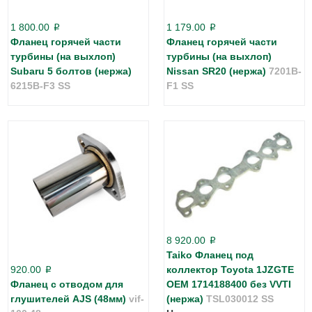
1 800.00
1 179.00
p
p
Фланец горячей части
Фланец горячей части
турбины (на выхлоп)
турбины (на выхлоп)
Subaru 5 болтов (нержа)
Nissan SR20 (нержа)
7201B-
6215B-F3 SS
F1 SS
8 920.00
p
Taiko Фланец под
920.00
коллектор Toyota 1JZGTE
p
Фланец с отводом для
OEM 1714188400 без VVTI
глушителей AJS (48мм)
vif-
(нержа)
TSL030012 SS