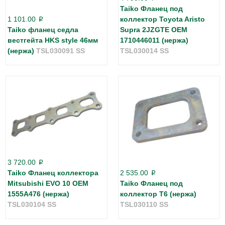
Taiko Фланец под
1 101.00
коллектор Toyota Aristo
p
Taiko фланец седла
Supra 2JZGTE OEM
вестгейта HKS style 46мм
1710446011 (нержа)
(нержа)
TSL030091 SS
TSL030014 SS
3 720.00
p
Taiko Фланец коллектора
2 535.00
p
Mitsubishi EVO 10 OEM
Taiko Фланец под
1555A476 (нержа)
коллектор T6 (нержа)
TSL030104 SS
TSL030110 SS