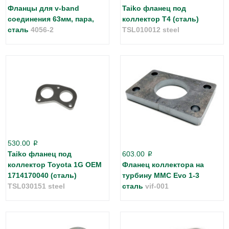
Фланцы для v-band
Taiko фланец под
соединения 63мм, пара,
коллектор Т4 (сталь)
сталь
4056-2
TSL010012 steel
530.00
p
Taiko фланец под
603.00
p
коллектор Toyota 1G OEM
Фланец коллектора на
1714170040 (сталь)
турбину MMC Evo 1-3
TSL030151 steel
сталь
vif-001