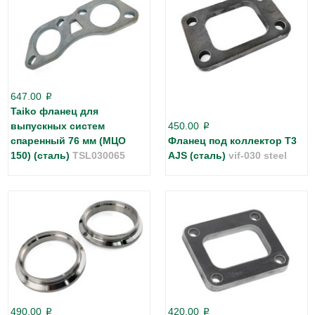
647.00
p
Taiko фланец для
выпускных систем
450.00
p
спаренный 76 мм (МЦО
Фланец под коллектор Т3
150) (сталь)
TSL030065
AJS (сталь)
vif-030 steel
490.00
420.00
p
p