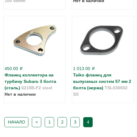
100 48mm
Нет в наличии
450.00
1 013.00
p
p
Фланец коллектора на
Taiko фланец для
турбину Subaru 3 болта
выпускных систем 57 мм 2
(сталь)
6215B-F2 steel
болта (нержа)
TSL030002
Нет в наличии
SS
НАЧАЛО
<
1
2
3
4