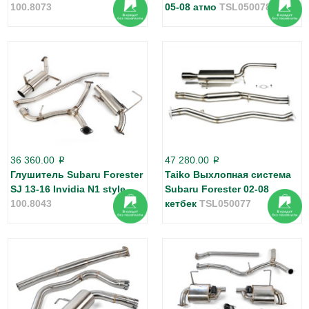
100.8073
05-08 атмо
TSL050078
36 360.00
47 280.00
p
p
Глушитель Subaru Forester
Taiko Выхлопная система
SJ 13-16 Invidia N1 style
Subaru Forester 02-08
100.8043
кетбек
TSL050077