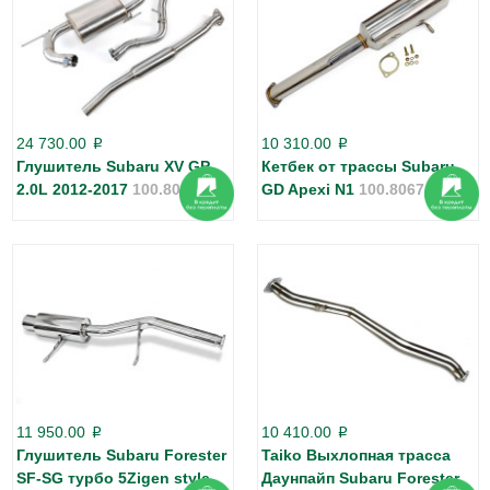
24 730.00
10 310.00
p
p
Глушитель Subaru XV GP
Кетбек от трассы Subaru
2.0L 2012-2017
100.8020
GD Apexi N1
100.8067
11 950.00
10 410.00
p
p
Глушитель Subaru Forester
Taiko Выхлопная трасса
SF-SG турбо 5Zigen style
Даунпайп Subaru Forester